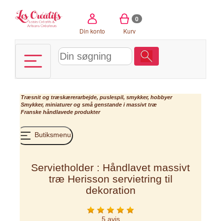
CCookie-styringspanel
0
Din konto
Kurv
Træsnit og træskærerarbejde, puslespil, smykker, hobbyer
Smykker, miniaturer og små genstande i massivt træ
Franske håndlavede produkter
Butiksmenu
Servietholder : Håndlavet massivt
træ Herisson servietring til
dekoration
5 avis