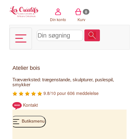
CCookie-styringspanel
0
Din konto
Kurv
Atelier bois
Træværksted: trægenstande, skulpturer, puslespil,
smykker
9.8/10 pour 606 meddelelse
Kontakt
Butiksmenu