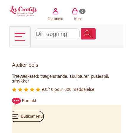
CCookie-styringspanel
0
Din konto
Kurv
Atelier bois
Træværksted: trægenstande, skulpturer, puslespil,
smykker
9.8/10 pour 606 meddelelse
Kontakt
Butiksmenu