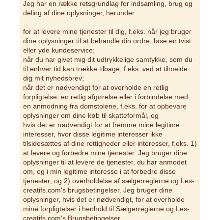
Jeg har en række retsgrundlag for indsamling, brug og
deling af dine oplysninger, herunder
for at levere mine tjenester til dig, f.eks. når jeg bruger
dine oplysninger til at behandle din ordre, løse en tvist
eller yde kundeservice;
når du har givet mig dit udtrykkelige samtykke, som du
til enhver tid kan trække tilbage, f.eks. ved at tilmelde
dig mit nyhedsbrev;
når det er nødvendigt for at overholde en retlig
forpligtelse, en retlig afgørelse eller i forbindelse med
en anmodning fra domstolene, f.eks. for at opbevare
oplysninger om dine køb til skatteformål, og
hvis det er nødvendigt for at fremme mine legitime
interesser, hvor disse legitime interesser ikke
tilsidesættes af dine rettigheder eller interesser, f.eks. 1)
at levere og forbedre mine tjenester. Jeg bruger dine
oplysninger til at levere de tjenester, du har anmodet
om, og i min legitime interesse i at forbedre disse
tjenester; og 2) overholdelse af sælgerreglerne og Les-
creatifs.com's brugsbetingelser. Jeg bruger dine
oplysninger, hvis det er nødvendigt, for at overholde
mine forpligtelser i henhold til Sælgerreglerne og Les-
creatifs.com's Brugsbetingelser.