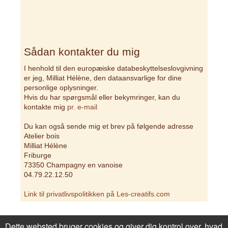
Sådan kontakter du mig
I henhold til den europæiske databeskyttelseslovgivning
er jeg, Milliat Hélène, den dataansvarlige for dine
personlige oplysninger.
Hvis du har spørgsmål eller bekymringer, kan du
kontakte mig
pr. e-mail
Du kan også sende mig et brev på følgende adresse
Atelier bois
Milliat Hélène
Friburge
73350 Champagny en vanoise
04.79.22.12.50
Link til privatlivspolitikken på Les-creatifs.com
Privatliv
Sådan bestiller du
1. ordre?
Renoncer
Dette websted bruger cookies og giver dig kontrol over, hvad