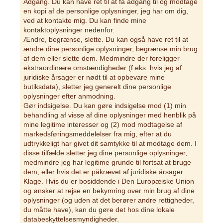
Adgang. Du kan have ret til at få adgang til og modtage
en kopi af de personlige oplysninger, jeg har om dig,
ved at kontakte mig. Du kan finde mine
kontaktoplysninger nedenfor.
Ændre, begrænse, slette. Du kan også have ret til at
ændre dine personlige oplysninger, begrænse min brug
af dem eller slette dem. Medmindre der foreligger
ekstraordinære omstændigheder (f.eks. hvis jeg af
juridiske årsager er nødt til at opbevare mine
butiksdata), sletter jeg generelt dine personlige
oplysninger efter anmodning.
Gør indsigelse. Du kan gøre indsigelse mod (1) min
behandling af visse af dine oplysninger med henblik på
mine legitime interesser og (2) mod modtagelse af
markedsføringsmeddelelser fra mig, efter at du
udtrykkeligt har givet dit samtykke til at modtage dem. I
disse tilfælde sletter jeg dine personlige oplysninger,
medmindre jeg har legitime grunde til fortsat at bruge
dem, eller hvis det er påkrævet af juridiske årsager.
Klage. Hvis du er bosiddende i Den Europæiske Union
og ønsker at rejse en bekymring over min brug af dine
oplysninger (og uden at det berører andre rettigheder,
du måtte have), kan du gøre det hos dine lokale
databeskyttelsesmyndigheder.